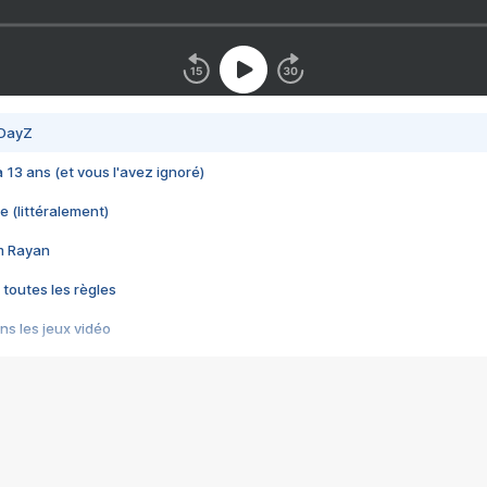
 DayZ
 a 13 ans (et vous l'avez ignoré)
e (littéralement)
im Rayan
 toutes les règles
s les jeux vidéo
us choquant de Rockstar ? - Le scandale BULLY
e plus moche de Steam
du RÊVE tourne au CAUCHEMAR
pendant 8 heures