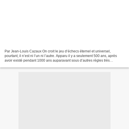
Par Jean-Louis Cazaux On croit le jeu d’échecs éternel et universel,
pourtant, il n’est ni l’un ni l’autre. Apparu il y a seulement 500 ans, après
avoir existé pendant 1000 ans auparavant sous d’autres règles très
différentes, il s’est épanoui dans la...