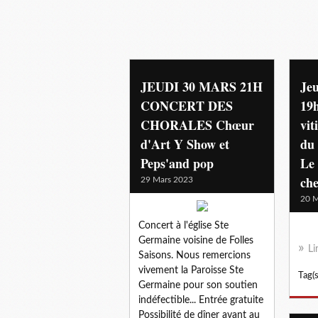
JEUDI 30 MARS 21H
Jeu
CONCERT DES
19
CHORALES Chœur
vit
d'Art Y Show et
du 
Peps'and pop
Le
ch
29 Mars 2023
20 M
Concert à l'église Ste
Germaine voisine de Folles
Li
Saisons. Nous remercions
vivement la Paroisse Ste
Tag(s
Germaine pour son soutien
indéfectible... Entrée gratuite
Possibilité de dîner avant au