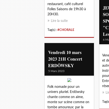
restaurant, café culturel
JE
Folles Saisons de 19h30 à
SO
20H30.
SP
Lire la suite
"C
Tag(s) :
#CHORALE
Les
6 Ma
Vendredi 10 mars
Vene
2023 21H Concert
et d
ERDÖWSKY
autr
inst
5 Mars 2023
pour
Entr
rése
Folk nomade pour un
univers pluriel. Erdöwsky
Li
chante comme on aime,
Tag(s
monte sur scène comme on
tombe amoureux: par la