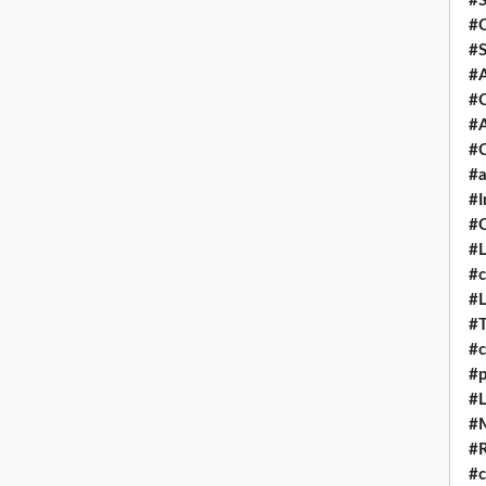
#S
#C
#S
#
#
#A
#C
#a
#I
#C
#
#c
#
#
#c
#
#L
#
#
#c