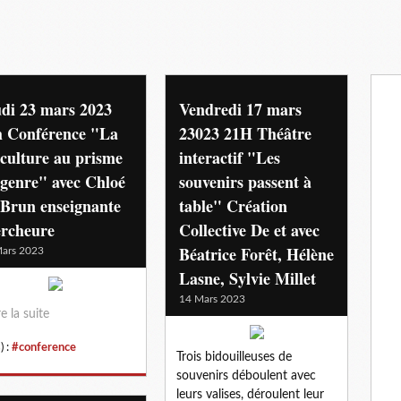
di 23 mars 2023
Vendredi 17 mars
h Conférence "La
23023 21H Théâtre
iculture au prisme
interactif "Les
genre" avec Chloé
souvenirs passent à
 Brun enseignante
table" Création
ercheure
Collective De et avec
Béatrice Forêt, Hélène
ars 2023
Lasne, Sylvie Millet
14 Mars 2023
re la suite
) :
#conference
Trois bidouilleuses de
souvenirs déboulent avec
leurs valises, déroulent leur