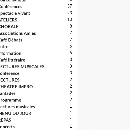
oirée ludique
37
onférences
23
pectacle vivant
10
ATELIERS
8
CHORALE
7
ssociations Amies
7
afé Débats
6
utre
5
nformation
3
afé littéraire
3
LECTURES MUSICALES
3
onference
2
LECTURES
2
THEATRE IMPRO
2
antades
2
programme
1
ectures musicales
1
MENU DU JOUR
1
REPAS
1
oncerts