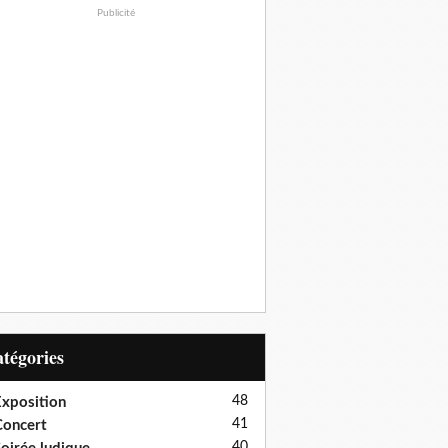
Publicité
Catégories
48
xposition
41
oncert
40