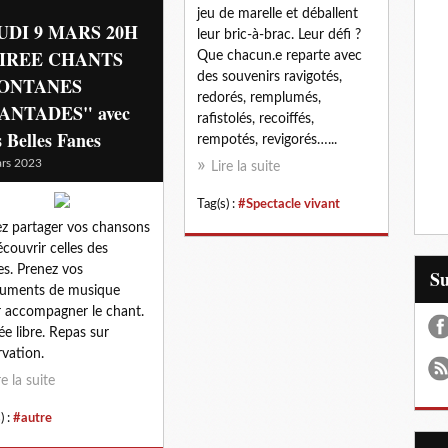
jeu de marelle et déballent
UDI 9 MARS 20H
leur bric-à-brac. Leur défi ?
IREE CHANTS
Que chacun.e reparte avec
des souvenirs ravigotés,
ONTANES
redorés, remplumés,
ANTADES" avec
rafistolés, recoiffés,
 Belles Fanes
rempotés, revigorés…...
rs 2023
Lire la suite
Tag(s) :
#Spectacle vivant
z partager vos chansons
écouvrir celles des
es. Prenez vos
S
ruments de musique
 accompagner le chant.
ée libre. Repas sur
rvation.
re la suite
) :
#autre