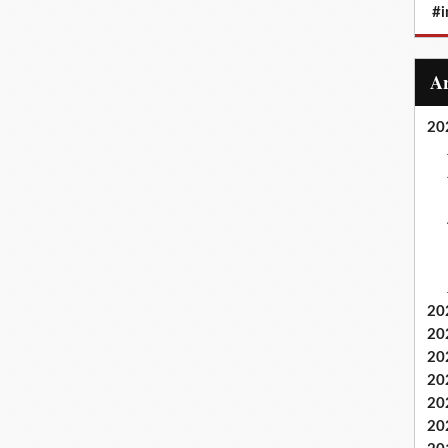
#i
20
20
20
20
20
20
20