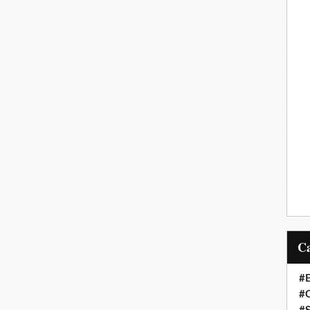
#E
#C