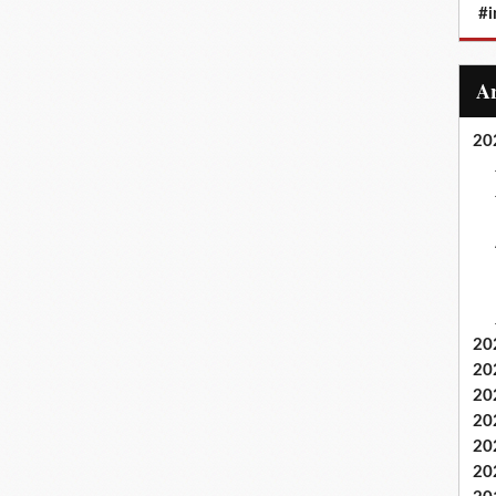
#i
20
20
20
20
20
20
20