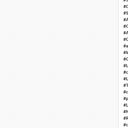
#S
#C
#S
#
#
#A
#C
#a
#I
#C
#
#c
#
#
#c
#
#L
#
#
#c