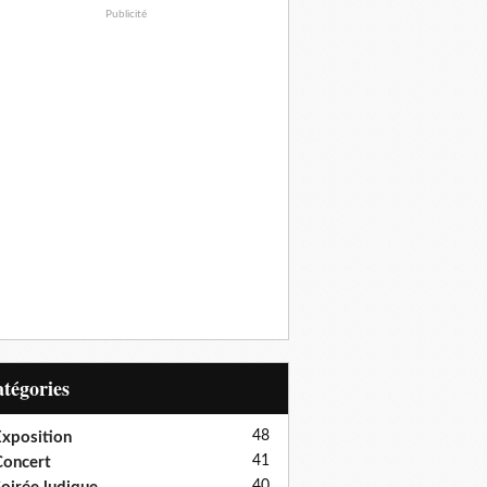
Publicité
Catégories
48
xposition
41
oncert
40