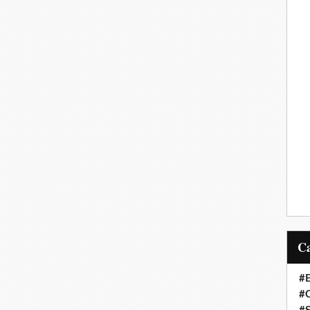
#E
#C