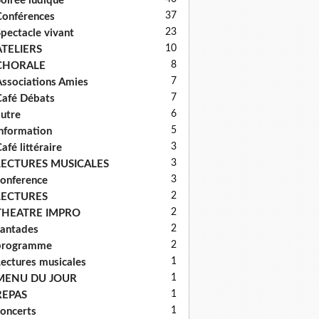
oirée ludique
37
onférences
23
pectacle vivant
10
ATELIERS
8
CHORALE
7
ssociations Amies
7
afé Débats
6
utre
5
nformation
3
afé littéraire
3
LECTURES MUSICALES
3
onference
2
LECTURES
2
THEATRE IMPRO
2
antades
2
programme
1
ectures musicales
1
MENU DU JOUR
1
REPAS
1
oncerts