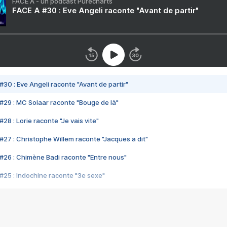
FACE A - un podcast Purecharts
FACE A #30 : Eve Angeli raconte "Avant de partir"
#30 : Eve Angeli raconte "Avant de partir"
#29 : MC Solaar raconte "Bouge de là"
28 : Lorie raconte "Je vais vite"
#27 : Christophe Willem raconte "Jacques a dit"
#26 : Chimène Badi raconte "Entre nous"
#25 : Indochine raconte "3e sexe"
#24 : Zaho raconte "C'est chelou"
#23 : Patrick Bruel raconte "Au café des délices"