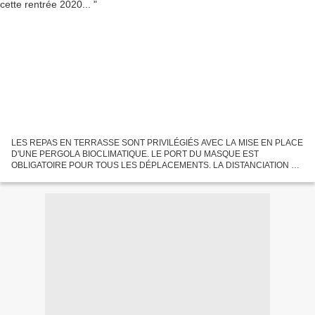
LES REPAS EN TERRASSE SONT PRIVILÉGIÉS AVEC LA MISE EN PLACE
D'UNE PERGOLA BIOCLIMATIQUE. LE PORT DU MASQUE EST
OBLIGATOIRE POUR TOUS LES DÉPLACEMENTS. LA DISTANCIATION DE
1 MÈTRE ENTRE LES TABLES EST RESPECTÉE. LE GEL HYDRO-
ALCOOLIQUE ET LE SAVON SONT...