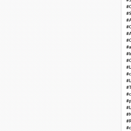
#S
#C
#S
#
#
#A
#C
#a
#I
#C
#
#c
#
#
#c
#
#L
#
#
#c