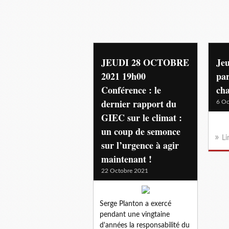
JEUDI 28 OCTOBRE
Jeu
2021 19h00
par
Conférence : le
cha
dernier rapport du
6 Oc
GIEC sur le climat :
un coup de semonce
Li
sur l’urgence à agir
maintenant !
22 Octobre 2021
Serge Planton a exercé
pendant une vingtaine
d'années la responsabilité du