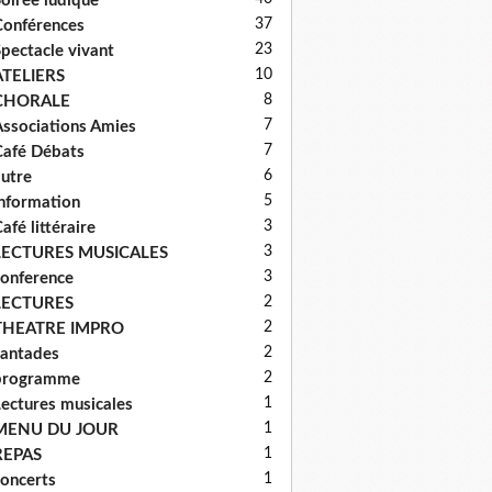
oirée ludique
37
onférences
23
pectacle vivant
10
ATELIERS
8
CHORALE
7
ssociations Amies
7
afé Débats
6
utre
5
nformation
3
afé littéraire
3
LECTURES MUSICALES
3
onference
2
LECTURES
2
THEATRE IMPRO
2
antades
2
programme
1
ectures musicales
1
MENU DU JOUR
1
REPAS
1
oncerts