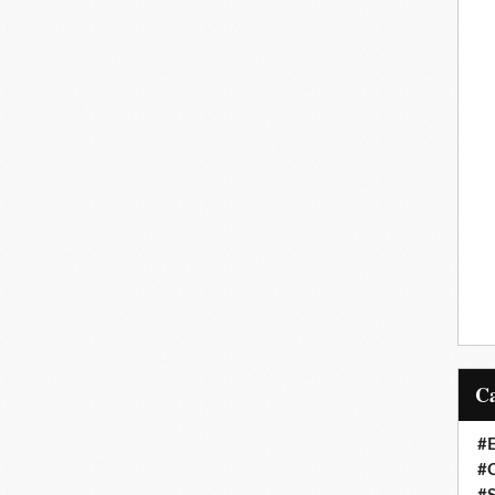
#E
#C