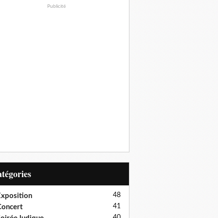
Publicité
Catégories
48
xposition
41
oncert
40