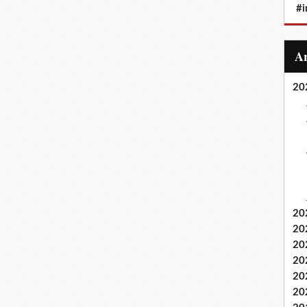
#i
20
20
20
20
20
20
20