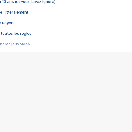
 a 13 ans (et vous l'avez ignoré)
e (littéralement)
im Rayan
 toutes les règles
s les jeux vidéo
us choquant de Rockstar ? - Le scandale BULLY
e plus moche de Steam
du RÊVE tourne au CAUCHEMAR
pendant 8 heures
it… à tort
umiliés par un jeu vidéo
ire - Final Fantasy 8
ti un empire - Age of Empires