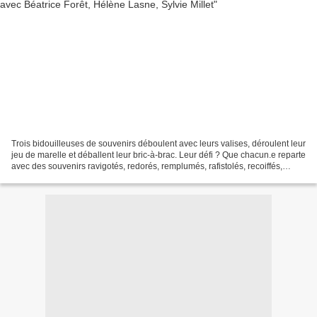
Trois bidouilleuses de souvenirs déboulent avec leurs valises, déroulent leur
jeu de marelle et déballent leur bric-à-brac. Leur défi ? Que chacun.e reparte
avec des souvenirs ravigotés, redorés, remplumés, rafistolés, recoiffés,
rempotés, revigorés…...