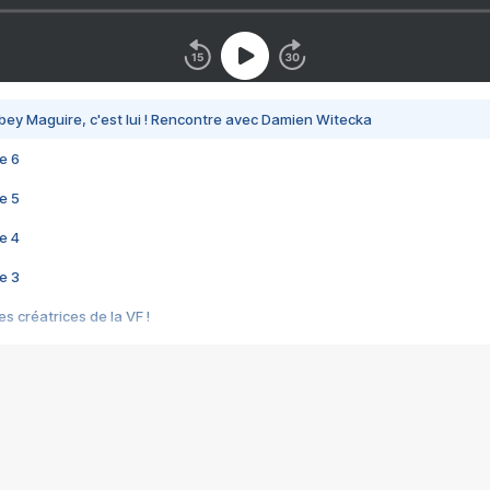
bey Maguire, c'est lui ! Rencontre avec Damien Witecka
e 6
e 5
e 4
e 3
s créatrices de la VF !
e 2
e 1
e Mektoub My Love arrive enfin ! Rencontre avec Shaïn Boumedine et Sal
i : après Toni en famille